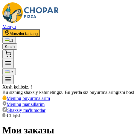
Menyu
Manzilni tanlang
Uz
Kirish
Uz
Xush kelibsiz
,
!
Bu sizning shaxsiy kabinetingiz. Bu yerda siz buyurtmalaringizni bosh
Mening buyurtmalarim
Mening manzillarim
Shaxsiy ma'lumotlar
Chiqish
Мои заказы