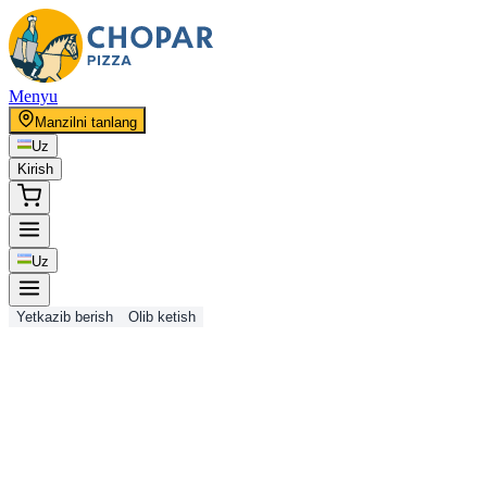
Menyu
Manzilni tanlang
Uz
Kirish
Uz
Yetkazib berish
Olib ketish