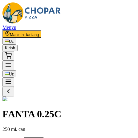
Menyu
Manzilni tanlang
Uz
Kirish
Uz
FANTA 0.25С
250 ml. can