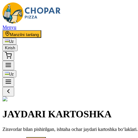
Menyu
Manzilni tanlang
Uz
Kirish
Uz
JAYDARI KARTOSHKA
Ziravorlar bilan pishirilgan, ishtaha ochar jaydari kartoshka bo‘laklari.