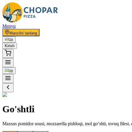
Menyu
Manzilni tanlang
Uz
Kirish
Uz
Go'shtli
Maxsus pomidor sousi, mozzarella pishloqi, mol go‘shti, tovuq filesi, 