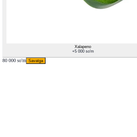
Xalapeno
+
5 000 so'm
80 000 so'm
Savatga