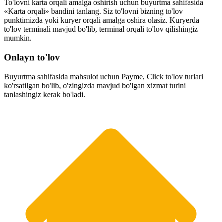
To'lovni karta orqali amalga oshirish uchun buyurtma sahifasida
«Karta orqali» bandini tanlang. Siz to'lovni bizning to'lov
punktimizda yoki kuryer orqali amalga oshira olasiz. Kuryerda
to'lov terminali mavjud bo'lib, terminal orqali to'lov qilishingiz
mumkin.
Onlayn to'lov
Buyurtma sahifasida mahsulot uchun Payme, Click to'lov turlari
ko'rsatilgan bo'lib, o'zingizda mavjud bo'lgan xizmat turini
tanlashingiz kerak bo'ladi.