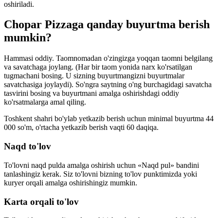
oshiriladi.
Chopar Pizzaga qanday buyurtma berish
mumkin?
Hammasi oddiy. Taomnomadan o'zingizga yoqqan taomni belgilang
va savatchaga joylang. (Har bir taom yonida narx ko'rsatilgan
tugmachani bosing. U sizning buyurtmangizni buyurtmalar
savatchasiga joylaydi). So'ngra saytning o'ng burchagidagi savatcha
tasvirini bosing va buyurtmani amalga oshirishdagi oddiy
ko'rsatmalarga amal qiling.
Toshkent shahri bo'ylab yetkazib berish uchun minimal buyurtma 44
000 so'm, o'rtacha yetkazib berish vaqti 60 daqiqa.
Naqd to'lov
To'lovni naqd pulda amalga oshirish uchun «Naqd pul» bandini
tanlashingiz kerak. Siz to'lovni bizning to'lov punktimizda yoki
kuryer orqali amalga oshirishingiz mumkin.
Karta orqali to'lov