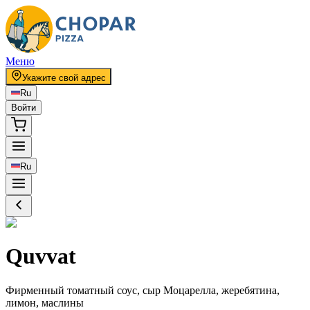
Меню
Укажите свой адрес
Ru
Войти
Ru
Quvvat
Фирменный томатный соус, сыр Моцарелла, жеребятина,
лимон, маслины