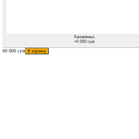
Халапеньо
+
6 000 сум
60 000 сум
В корзину