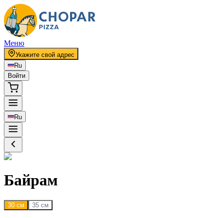
Меню
Укажите свой адрес
Ru
Войти
Ru
Байрам
30 см
35 см