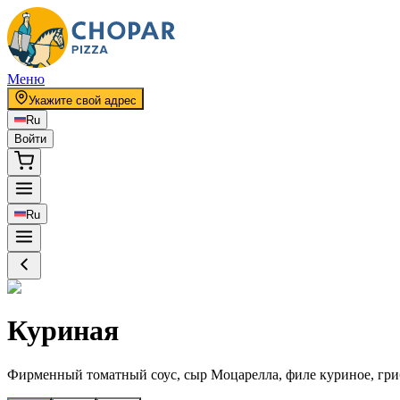
Меню
Укажите свой адрес
Ru
Войти
Ru
Куриная
Фирменный томатный соус, сыр Моцарелла, филе куриное, гри