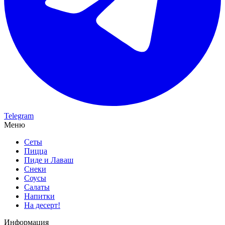
Telegram
Меню
Сеты
Пицца
Пиде и Лаваш
Снеки
Соусы
Салаты
Напитки
На десерт!
Информация