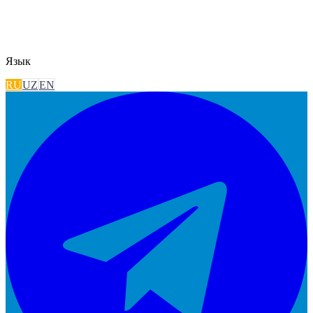
Язык
RU
UZ
EN