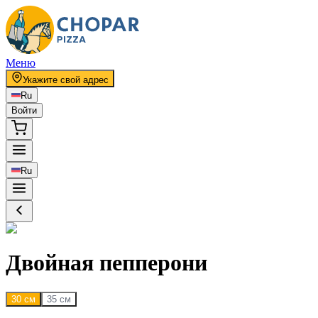
Меню
Укажите свой адрес
Ru
Войти
Ru
Двойная пепперони
30 см
35 см