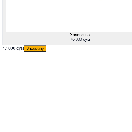
Халапеньо
+
6 000 сум
47 000 сум
В корзину