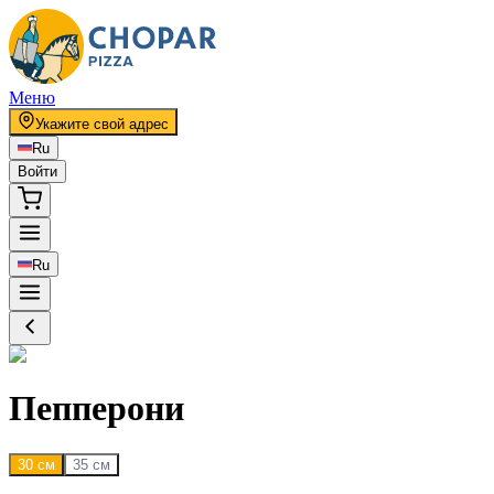
Меню
Укажите свой адрес
Ru
Войти
Ru
Пепперони
30 см
35 см