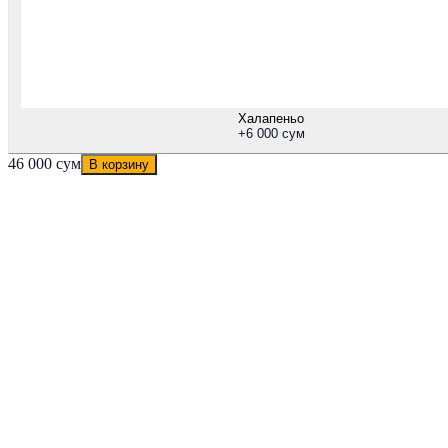
Халапеньо
+
6 000 сум
46 000 сум
В корзину