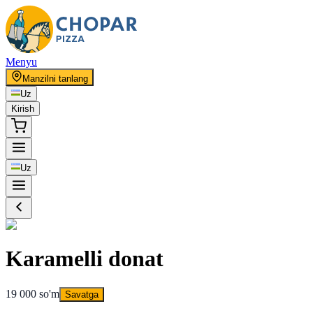
Menyu
Manzilni tanlang
Uz
Kirish
Uz
Karamelli donat
19 000 so'm
Savatga