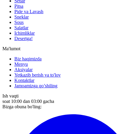
Setlar
Pitsa
Pide va Lavash
Sneklar
Sous
Salatlar
Ichimliklar
Desertga!
Ma'lumot
Biz haqimizda
Menyu
Aksiyalar
Yetkazib berish va to'lov
Kontaktlar
Jamoamizga qo’shiling
Ish vaqti
soat 10:00 dan 03:00 gacha
Bizga obuna bo'ling: