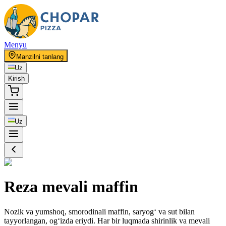
Menyu
Manzilni tanlang
Uz
Kirish
Uz
Reza mevali maffin
Nozik va yumshoq, smorodinali maffin, saryog‘ va sut bilan
tayyorlangan, og‘izda eriydi. Har bir luqmada shirinlik va mevali