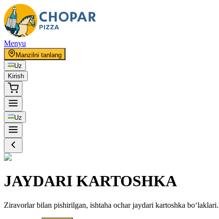
Menyu
Manzilni tanlang
Uz
Kirish
Uz
JAYDARI KARTOSHKA
Ziravorlar bilan pishirilgan, ishtaha ochar jaydari kartoshka bo‘laklari.